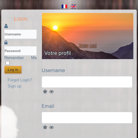
.
Login
Join us!
Votre profil
Remember Me
Username
Log in
Forgot Login?
Sign up
Email